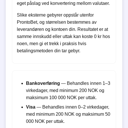
eget påslag ved konvertering mellom valutaer.
Slike eksterne gebyrer oppstår utenfor
ProntoBet, og størrelsen bestemmes av
leverandøren og kontoen din. Resultatet er at
samme innskudd eller uttak kan koste 0 kr hos
noen, men gi et trekk i praksis hvis
betalingsmetoden din tar gebyr.
Bankoverføring
— Behandles innen 1–3
virkedager, med minimum 200 NOK og
maksimum 100 000 NOK per uttak.
Visa
— Behandles innen 0–2 virkedager,
med minimum 200 NOK og maksimum 50
000 NOK per uttak.