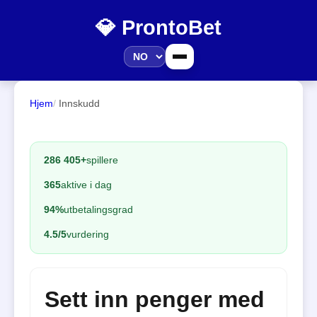
💎 ProntoBet
Hjem
Innskudd
286 405+
spillere
365
aktive i dag
94%
utbetalingsgrad
4.5/5
vurdering
Sett inn penger med