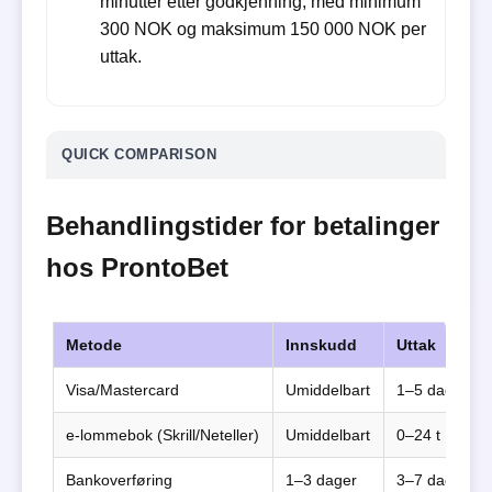
minutter etter godkjenning, med minimum
300 NOK og maksimum 150 000 NOK per
uttak.
QUICK COMPARISON
Behandlingstider for betalinger
hos ProntoBet
Metode
Innskudd
Uttak
Visa/Mastercard
Umiddelbart
1–5 dager
e-lommebok (Skrill/Neteller)
Umiddelbart
0–24 t
Bankoverføring
1–3 dager
3–7 dager