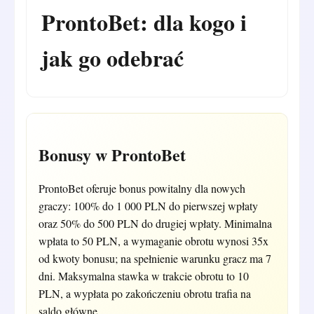
ProntoBet: dla kogo i
jak go odebrać
Bonusy w ProntoBet
ProntoBet oferuje bonus powitalny dla nowych
graczy: 100% do 1 000 PLN do pierwszej wpłaty
oraz 50% do 500 PLN do drugiej wpłaty. Minimalna
wpłata to 50 PLN, a wymaganie obrotu wynosi 35x
od kwoty bonusu; na spełnienie warunku gracz ma 7
dni. Maksymalna stawka w trakcie obrotu to 10
PLN, a wypłata po zakończeniu obrotu trafia na
saldo główne.