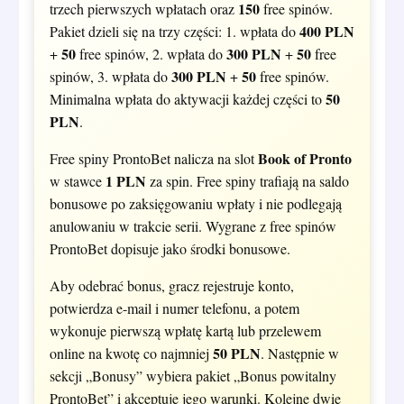
150
trzech pierwszych wpłatach oraz
free spinów.
400 PLN
Pakiet dzieli się na trzy części: 1. wpłata do
50
300 PLN
50
+
free spinów, 2. wpłata do
+
free
300 PLN
50
spinów, 3. wpłata do
+
free spinów.
50
Minimalna wpłata do aktywacji każdej części to
PLN
.
Book of Pronto
Free spiny ProntoBet nalicza na slot
1 PLN
w stawce
za spin. Free spiny trafiają na saldo
bonusowe po zaksięgowaniu wpłaty i nie podlegają
anulowaniu w trakcie serii. Wygrane z free spinów
ProntoBet dopisuje jako środki bonusowe.
Aby odebrać bonus, gracz rejestruje konto,
potwierdza e-mail i numer telefonu, a potem
wykonuje pierwszą wpłatę kartą lub przelewem
50 PLN
online na kwotę co najmniej
. Następnie w
sekcji „Bonusy” wybiera pakiet „Bonus powitalny
ProntoBet” i akceptuje jego warunki. Kolejne dwie