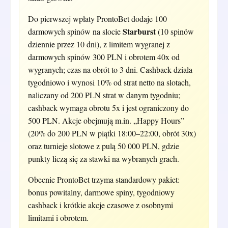
Do pierwszej wpłaty ProntoBet dodaje 100
Starburst
darmowych spinów na slocie
(10 spinów
dziennie przez 10 dni), z limitem wygranej z
darmowych spinów 300 PLN i obrotem 40x od
wygranych; czas na obrót to 3 dni. Cashback działa
tygodniowo i wynosi 10% od strat netto na slotach,
naliczany od 200 PLN strat w danym tygodniu;
cashback wymaga obrotu 5x i jest ograniczony do
500 PLN. Akcje obejmują m.in. „Happy Hours”
(20% do 200 PLN w piątki 18:00–22:00, obrót 30x)
oraz turnieje slotowe z pulą 50 000 PLN, gdzie
punkty liczą się za stawki na wybranych grach.
Obecnie ProntoBet trzyma standardowy pakiet:
bonus powitalny, darmowe spiny, tygodniowy
cashback i krótkie akcje czasowe z osobnymi
limitami i obrotem.