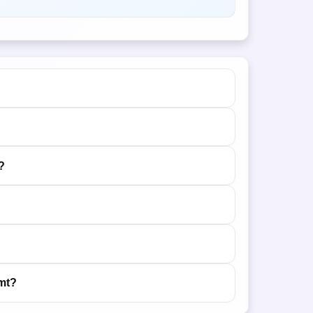
?
mt?