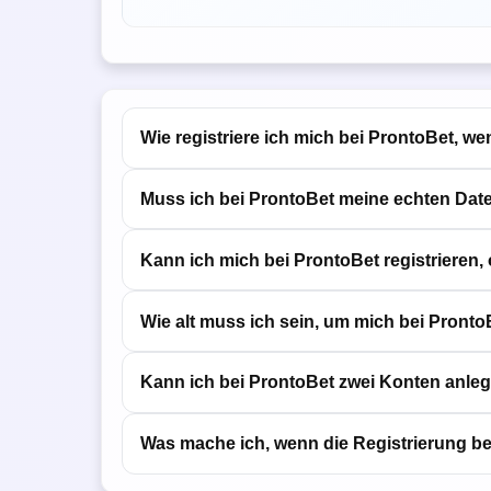
Wie registriere ich mich bei ProntoBet, we
Muss ich bei ProntoBet meine echten Dat
Kann ich mich bei ProntoBet registrieren
Wie alt muss ich sein, um mich bei ProntoB
Kann ich bei ProntoBet zwei Konten anleg
Was mache ich, wenn die Registrierung be