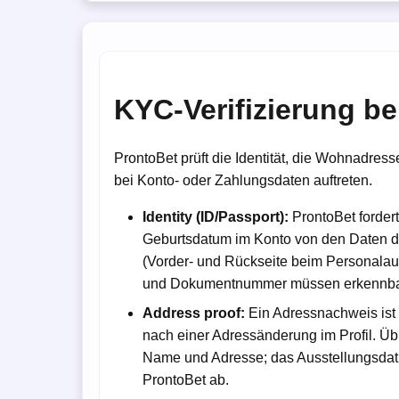
KYC-Verifizierung be
ProntoBet prüft die Identität, die Wohnadr
bei Konto- oder Zahlungsdaten auftreten.
Identity (ID/Passport):
ProntoBet forder
Geburtsdatum im Konto von den Daten d
(Vorder- und Rückseite beim Personalau
und Dokumentnummer müssen erkennbar
Address proof:
Ein Adressnachweis ist 
nach einer Adressänderung im Profil. Üb
Name und Adresse; das Ausstellungsdatum
ProntoBet ab.