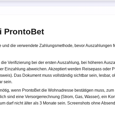
i ProntoBet
esse und die verwendete Zahlungsmethode, bevor Auszahlungen f
t die Verifizierung bei der ersten Auszahlung, bei höheren A
er Einzahlung abweichen. Akzeptiert werden Reisepass oder P
sweis). Das Dokument muss vollständig sichtbar sein, lesbar,
 sein.
nötig, wenn ProntoBet die Wohnadresse bestätigen muss, zum B
lich sind eine Versorgerrechnung (Strom, Gas, Wasser), ein Ko
 darf nicht älter als 3 Monate sein. Screenshots ohne Absende