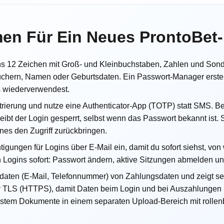
en Für Ein Neues ProntoBet
 12 Zeichen mit Groß- und Kleinbuchstaben, Zahlen und Sonde
chern, Namen oder Geburtsdaten. Ein Passwort-Manager erstellt
s wiederverwendest.
strierung und nutze eine Authenticator-App (TOTP) statt SMS. 
ibt der Login gesperrt, selbst wenn das Passwort bekannt ist.
ones den Zugriff zurückbringen.
igungen für Logins über E-Mail ein, damit du sofort siehst, v
en Logins sofort: Passwort ändern, aktive Sitzungen abmelden u
daten (E-Mail, Telefonnummer) von Zahlungsdaten und zeigt sens
er TLS (HTTPS), damit Daten beim Login und bei Auszahlungen n
ystem Dokumente in einem separaten Upload-Bereich mit rollenba