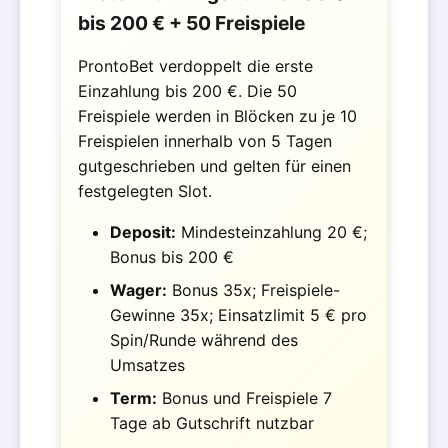
bis 200 € + 50 Freispiele
ProntoBet verdoppelt die erste
Einzahlung bis 200 €. Die 50
Freispiele werden in Blöcken zu je 10
Freispielen innerhalb von 5 Tagen
gutgeschrieben und gelten für einen
festgelegten Slot.
Deposit:
Mindesteinzahlung 20 €;
Bonus bis 200 €
Wager:
Bonus 35x; Freispiele-
Gewinne 35x; Einsatzlimit 5 € pro
Spin/Runde während des
Umsatzes
Term:
Bonus und Freispiele 7
Tage ab Gutschrift nutzbar