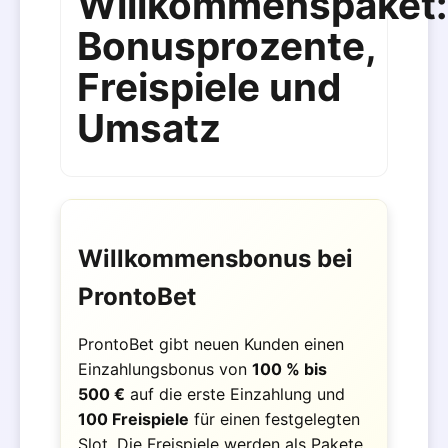
Willkommenspaket:
Bonusprozente,
Freispiele und
Umsatz
Willkommensbonus bei
ProntoBet
ProntoBet gibt neuen Kunden einen
Einzahlungsbonus von
100 % bis
500 €
auf die erste Einzahlung und
100 Freispiele
für einen festgelegten
Slot. Die Freispiele werden als Pakete