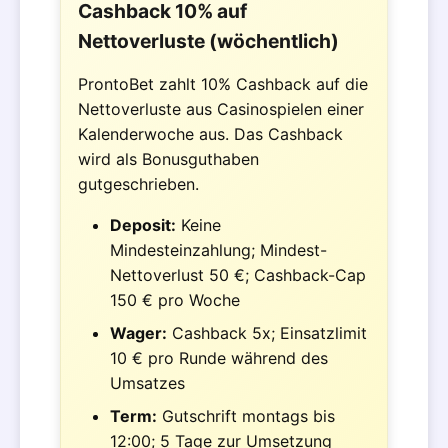
Cashback 10% auf
Nettoverluste (wöchentlich)
ProntoBet zahlt 10% Cashback auf die
Nettoverluste aus Casinospielen einer
Kalenderwoche aus. Das Cashback
wird als Bonusguthaben
gutgeschrieben.
Deposit:
Keine
Mindesteinzahlung; Mindest-
Nettoverlust 50 €; Cashback-Cap
150 € pro Woche
Wager:
Cashback 5x; Einsatzlimit
10 € pro Runde während des
Umsatzes
Term:
Gutschrift montags bis
12:00; 5 Tage zur Umsetzung