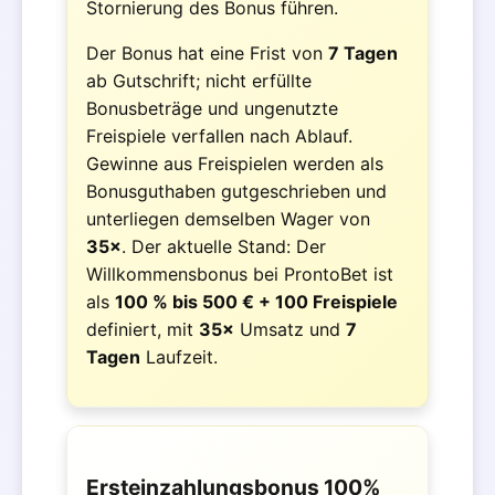
Stornierung des Bonus führen.
Der Bonus hat eine Frist von
7 Tagen
ab Gutschrift; nicht erfüllte
Bonusbeträge und ungenutzte
Freispiele verfallen nach Ablauf.
Gewinne aus Freispielen werden als
Bonusguthaben gutgeschrieben und
unterliegen demselben Wager von
35×
. Der aktuelle Stand: Der
Willkommensbonus bei ProntoBet ist
als
100 % bis 500 € + 100 Freispiele
definiert, mit
35×
Umsatz und
7
Tagen
Laufzeit.
Ersteinzahlungsbonus 100%