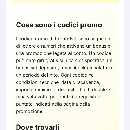
Cosa sono i codici promo
I codici promo di ProntoBet sono sequenze
di lettere e numeri che attivano un bonus o
una promozione legata al conto. Un codice
può dare giri gratis su una slot specifica, un
bonus sul deposito, o cashback calcolato su
un periodo definito. Ogni codice ha
condizioni tecniche: data di scadenza,
importo minimo di deposito, limiti di utilizzo
(una sola volta per conto) e requisiti di
puntata indicati nella pagina della
promozione.
Dove trovarli