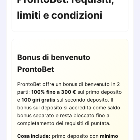
limiti e condizioni
Bonus di benvenuto
ProntoBet
ProntoBet offre un bonus di benvenuto in 2
parti:
100% fino a 300 €
sul primo deposito
e
100 giri gratis
sul secondo deposito. Il
bonus sul deposito si accredita come saldo
bonus separato e resta bloccato fino al
completamento dei requisiti di puntata.
Cosa include:
primo deposito con
minimo