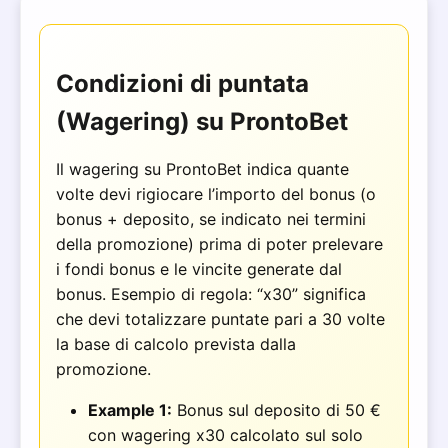
Condizioni di puntata
(Wagering) su ProntoBet
Il wagering su ProntoBet indica quante
volte devi rigiocare l’importo del bonus (o
bonus + deposito, se indicato nei termini
della promozione) prima di poter prelevare
i fondi bonus e le vincite generate dal
bonus. Esempio di regola: “x30” significa
che devi totalizzare puntate pari a 30 volte
la base di calcolo prevista dalla
promozione.
Example 1:
Bonus sul deposito di 50 €
con wagering x30 calcolato sul solo