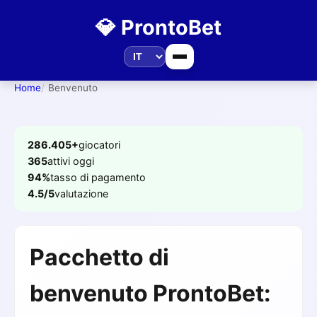
💎 ProntoBet
Home
Benvenuto
286.405+
giocatori
365
attivi oggi
94%
tasso di pagamento
4.5/5
valutazione
Pacchetto di
benvenuto ProntoBet: