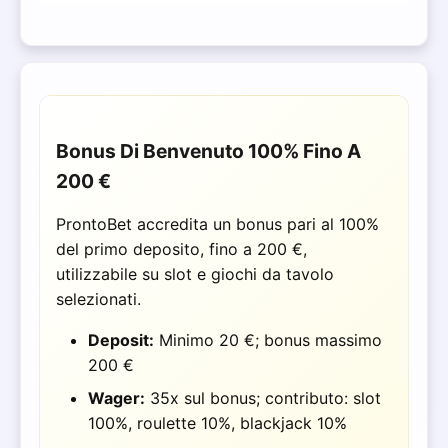
Bonus Di Benvenuto 100% Fino A
200 €
ProntoBet accredita un bonus pari al 100%
del primo deposito, fino a 200 €,
utilizzabile su slot e giochi da tavolo
selezionati.
Deposit:
Minimo 20 €; bonus massimo
200 €
Wager:
35x sul bonus; contributo: slot
100%, roulette 10%, blackjack 10%