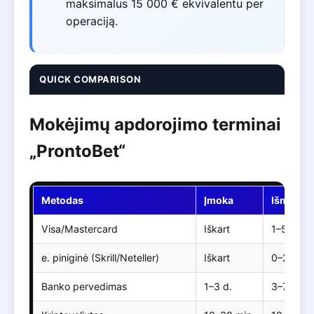
maksimalus 15 000 € ekvivalentu per
operaciją.
QUICK COMPARISON
Mokėjimų apdorojimo terminai
„ProntoBet“
Metodas
Įmoka
Išmokėj
Visa/Mastercard
Iškart
1–5 d.
e. piniginė (Skrill/Neteller)
Iškart
0–24 val
Banko pervedimas
1–3 d.
3–7 d.