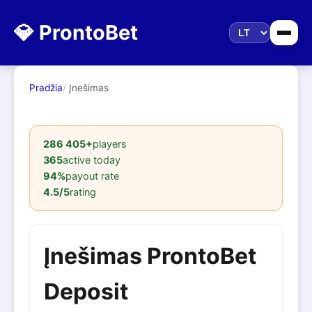
💎 ProntoBet
Pradžia
Įnešimas
286 405+
players
365
active today
94%
payout rate
4.5/5
rating
Įnešimas ProntoBet
Deposit