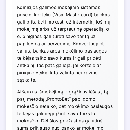
Komisijos galimos mokėjimo sistemos
pusėje: kortelių (Visa, Mastercard) bankas
gali pritaikyti mokestį už internetinį lošimų
mokėjimą arba už tarptautinę operaciją, o
e. piniginės gali turėti savo tarifą už
papildymą ar pervedimą. Konvertuojant
valiutą bankas arba mokėjimo paslaugos
teikėjas taiko savo kursą ir gali pridėti
antkainį; tas pats galioja, jei kortelė ar
piniginė veikia kita valiuta nei kazino
sąskaita.
Atšaukus išmokėjimą ir grąžinus lėšas į tą
patį metodą „ProntoBet“ papildomo
mokesčio netaiko, bet mokėjimo paslaugos
teikėjas gali negrąžinti savo taikyto
mokesčio. Dėl šios priežasties galutinė
suma priklauso nuo banko ar mokėjimo