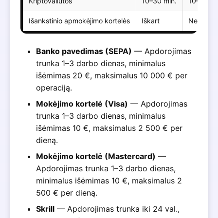
Kriptovaliutos
10–30 min.
10–30 mi
Išankstinio apmokėjimo kortelės
Iškart
Negalim
Banko pavedimas (SEPA)
— Apdorojimas
trunka 1–3 darbo dienas, minimalus
išėmimas 20 €, maksimalus 10 000 € per
operaciją.
Mokėjimo kortelė (Visa)
— Apdorojimas
trunka 1–3 darbo dienas, minimalus
išėmimas 10 €, maksimalus 2 500 € per
dieną.
Mokėjimo kortelė (Mastercard)
—
Apdorojimas trunka 1–3 darbo dienas,
minimalus išėmimas 10 €, maksimalus 2
500 € per dieną.
Skrill
— Apdorojimas trunka iki 24 val.,