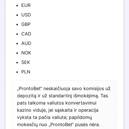
EUR
USD
GBP
CAD
AUD
NOK
SEK
PLN
„ProntoBet“ neskaičiuoja savo komisijos už
depozitą ir už standartinį išmokėjimą. Tas
pats taikoma valiutos konvertavimui
kazino viduje, jei sąskaita ir operacija
vyksta ta pačia valiuta; papildomų
mokesčių nuo „ProntoBet“ pusės nėra.