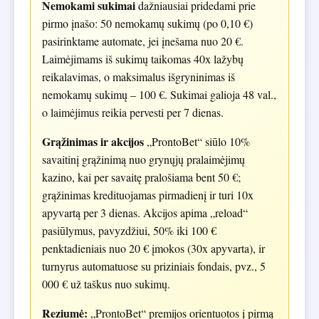
Nemokami sukimai
dažniausiai pridedami prie
pirmo įnašo: 50 nemokamų sukimų (po 0,10 €)
pasirinktame automate, jei įnešama nuo 20 €.
Laimėjimams iš sukimų taikomas 40x lažybų
reikalavimas, o maksimalus išgryninimas iš
nemokamų sukimų – 100 €. Sukimai galioja 48 val.,
o laimėjimus reikia pervesti per 7 dienas.
Grąžinimas ir akcijos
„ProntoBet“ siūlo 10%
savaitinį grąžinimą nuo grynųjų pralaimėjimų
kazino, kai per savaitę pralošiama bent 50 €;
grąžinimas kredituojamas pirmadienį ir turi 10x
apyvartą per 3 dienas. Akcijos apima „reload“
pasiūlymus, pavyzdžiui, 50% iki 100 €
penktadieniais nuo 20 € įmokos (30x apyvarta), ir
turnyrus automatuose su priziniais fondais, pvz., 5
000 € už taškus nuo sukimų.
Reziumė:
„ProntoBet“ premijos orientuotos į pirmą