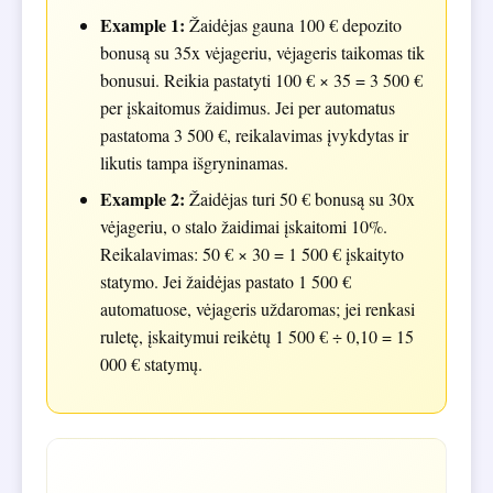
Example 1:
Žaidėjas gauna 100 € depozito
bonusą su 35x vėjageriu, vėjageris taikomas tik
bonusui. Reikia pastatyti 100 € × 35 = 3 500 €
per įskaitomus žaidimus. Jei per automatus
pastatoma 3 500 €, reikalavimas įvykdytas ir
likutis tampa išgryninamas.
Example 2:
Žaidėjas turi 50 € bonusą su 30x
vėjageriu, o stalo žaidimai įskaitomi 10%.
Reikalavimas: 50 € × 30 = 1 500 € įskaityto
statymo. Jei žaidėjas pastato 1 500 €
automatuose, vėjageris uždaromas; jei renkasi
ruletę, įskaitymui reikėtų 1 500 € ÷ 0,10 = 15
000 € statymų.