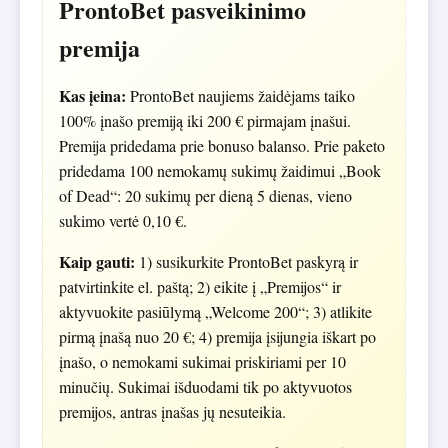
ProntoBet pasveikinimo
premija
Kas įeina:
ProntoBet naujiems žaidėjams taiko
100% įnašo premiją iki 200 € pirmajam įnašui.
Premija pridedama prie bonuso balanso. Prie paketo
pridedama 100 nemokamų sukimų žaidimui „Book
of Dead“: 20 sukimų per dieną 5 dienas, vieno
sukimo vertė 0,10 €.
Kaip gauti:
1) susikurkite ProntoBet paskyrą ir
patvirtinkite el. paštą; 2) eikite į „Premijos“ ir
aktyvuokite pasiūlymą „Welcome 200“; 3) atlikite
pirmą įnašą nuo 20 €; 4) premija įsijungia iškart po
įnašo, o nemokami sukimai priskiriami per 10
minučių. Sukimai išduodami tik po aktyvuotos
premijos, antras įnašas jų nesuteikia.