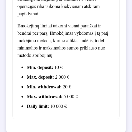
operacijos riba taikoma kiekvienam atskiram
papildymui.
Išmokėjimų limitai taikomi vienai paraiškai ir
bendrai per parą. Išmokėjimas vykdomas į tą patį
mokėjimo metodą, kuriuo atliktas indėlis, todėl
minimalios ir maksimalios sumos priklauso nuo
metodo apribojimų.
Min. deposit:
10 €
Max. deposit:
2 000 €
Min. withdrawal:
20 €
Max. withdrawal:
5 000 €
Daily limit:
10 000 €