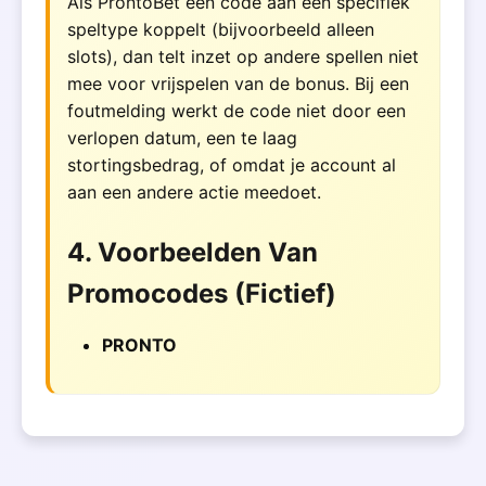
Als ProntoBet een code aan een specifiek
speltype koppelt (bijvoorbeeld alleen
slots), dan telt inzet op andere spellen niet
mee voor vrijspelen van de bonus. Bij een
foutmelding werkt de code niet door een
verlopen datum, een te laag
stortingsbedrag, of omdat je account al
aan een andere actie meedoet.
4. Voorbeelden Van
Promocodes (Fictief)
PRONTO