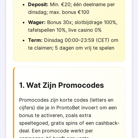
Deposit:
Min. €20; één deelname per
dinsdag; max. bonus €100
Wager:
Bonus 30x; slotbijdrage 100%,
tafelspellen 10%, live casino 0%
Term:
Dinsdag 00:00–23:59 (CET) om
te claimen; 5 dagen om vrij te spelen
1. Wat Zijn Promocodes
Promocodes zijn korte codes (letters en
cijfers) die je in ProntoBet invoert om een
bonus te activeren, zoals extra
speeltegoed, gratis spins of een cashback-
deal. Een promocode werkt per