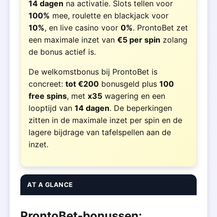
14 dagen
na activatie. Slots tellen voor
100%
mee, roulette en blackjack voor
10%
, en live casino voor
0%
. ProntoBet zet
een maximale inzet van
€5 per spin
zolang
de bonus actief is.
De welkomstbonus bij ProntoBet is
concreet:
tot €200
bonusgeld plus
100
free spins
, met
x35
wagering en een
looptijd van
14 dagen
. De beperkingen
zitten in de maximale inzet per spin en de
lagere bijdrage van tafelspellen aan de
inzet.
AT A GLANCE
ProntoBet-bonussen: