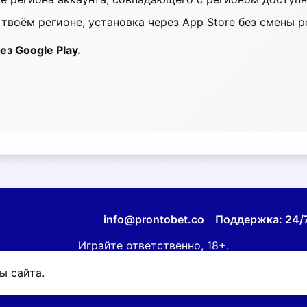
твоём регионе, установка через App Store без смены ре
ез Google Play.
info@prontobet.co
Поддержка: 24/
Играйте ответственно, 18+.
© 2015 -
2026
ProntoBet.
ы сайта.