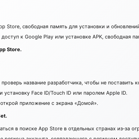
 App Store, свободная память для установки и обновлени
 доступ к Google Play или установке APK, свободная па
pp Store.
проверь название разработчика, чтобы не поставить к
 установку Face ID/Touch ID или паролем Apple ID.
 открой приложение с экрана «Домой».
et.
ься в поиске App Store в отдельных странах из‑за огр
ие региона аккаунта, совпадающего с регионом доступ