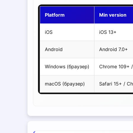
Platform
Min version
iOS
iOS 13+
Android
Android 7.0+
Windows (браузер)
Chrome 109+ /
macOS (браузер)
Safari 15+ / 