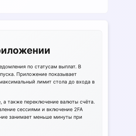
приложении
едомления по статусам выплат. В
запуска. Приложение показывает
и максимальный лимит стола до входа в
, а также переключение валюты счёта.
авление сессиями и включение 2FA
ение занимает меньше минуты при