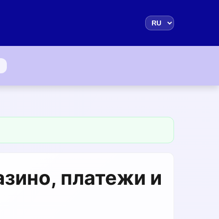
азино, платежи и