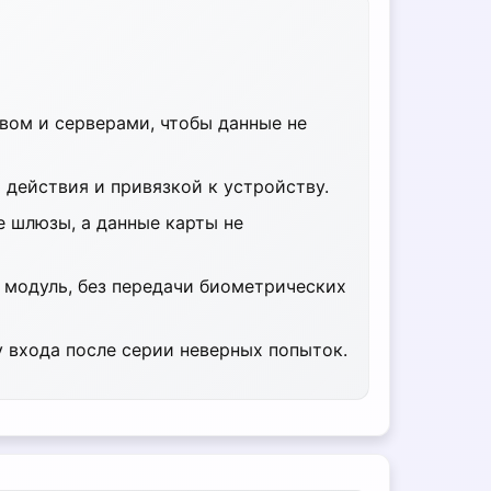
вом и серверами, чтобы данные не
действия и привязкой к устройству.
 шлюзы, а данные карты не
й модуль, без передачи биометрических
 входа после серии неверных попыток.