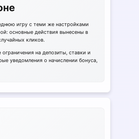
оне
леднюю игру с теми же настройками
кой: основные действия вынесены в
случайных кликов.
 ограничения на депозиты, ставки и
трые уведомления о начислении бонуса,