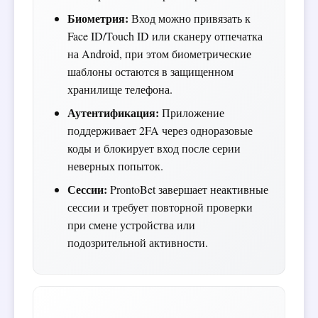
Биометрия:
Вход можно привязать к
Face ID/Touch ID или сканеру отпечатка
на Android, при этом биометрические
шаблоны остаются в защищенном
хранилище телефона.
Аутентификация:
Приложение
поддерживает 2FA через одноразовые
коды и блокирует вход после серии
неверных попыток.
Сессии:
ProntoBet завершает неактивные
сессии и требует повторной проверки
при смене устройства или
подозрительной активности.