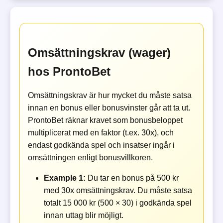
Omsättningskrav (wager)
hos ProntoBet
Omsättningskrav är hur mycket du måste satsa
innan en bonus eller bonusvinster går att ta ut.
ProntoBet räknar kravet som bonusbeloppet
multiplicerat med en faktor (t.ex. 30x), och
endast godkända spel och insatser ingår i
omsättningen enligt bonusvillkoren.
Example 1:
Du tar en bonus på 500 kr
med 30x omsättningskrav. Du måste satsa
totalt 15 000 kr (500 × 30) i godkända spel
innan uttag blir möjligt.