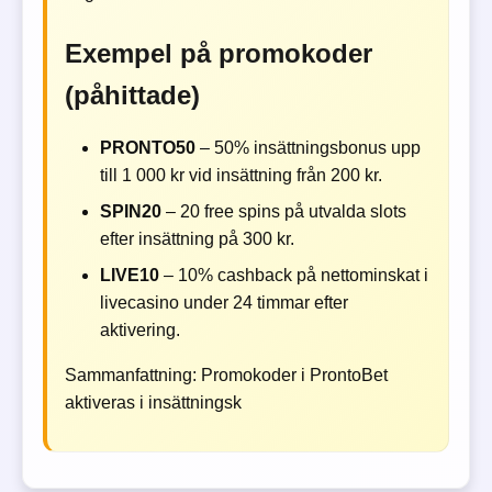
Exempel på promokoder
(påhittade)
PRONTO50
– 50% insättningsbonus upp
till 1 000 kr vid insättning från 200 kr.
SPIN20
– 20 free spins på utvalda slots
efter insättning på 300 kr.
LIVE10
– 10% cashback på nettominskat i
livecasino under 24 timmar efter
aktivering.
Sammanfattning: Promokoder i ProntoBet
aktiveras i insättningsk