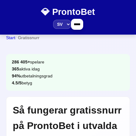
💎 ProntoBet
Start
Gratissnurr
286 405+
spelare
365
aktiva idag
94%
utbetalningsgrad
4.5/5
betyg
Så fungerar gratissnurr
på ProntoBet i utvalda