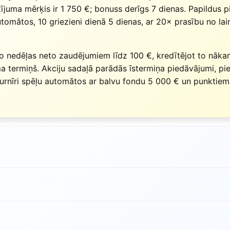
juma mērķis ir 1 750 €; bonuss derīgs 7 dienas. Papildus 
utomātos, 10 griezieni dienā 5 dienas, ar 20× prasību no l
nedēļas neto zaudējumiem līdz 100 €, kredītējot to nāka
a termiņš. Akciju sadaļā parādās īstermiņa piedāvājumi, p
urnīri spēļu automātos ar balvu fondu 5 000 € un punktiem 