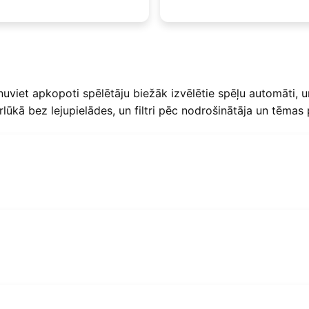
uviet apkopoti spēlētāju biežāk izvēlētie spēļu automāti, un
lūkā bez lejupielādes, un filtri pēc nodrošinātāja un tēmas p