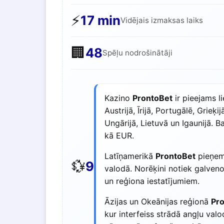
⚡
17 min
Vidējais izmaksas laiks
🏢
48
Spēļu nodrošinātāji
Kazino
ProntoBet
ir pieejams li
Austrijā, Īrijā, Portugālē, Grieķi
Ungārijā, Lietuvā un Igaunijā. 
kā EUR.
Latīņamerikā
ProntoBet
pieņem 
💱
9
valodā. Norēķini notiek galven
un reģiona iestatījumiem.
Āzijas un Okeānijas reģionā
Pr
kur interfeiss strādā angļu valo