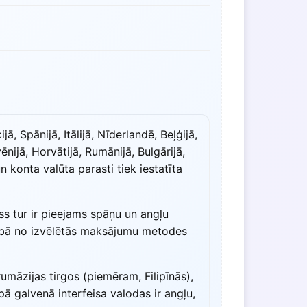
, Spānijā, Itālijā, Nīderlandē, Beļģijā,
vēnijā, Horvātijā, Rumānijā, Bulgārijā,
 konta valūta parasti tiek iestatīta
ss tur ir pieejams spāņu un angļu
rībā no izvēlētās maksājumu metodes
māzijas tirgos (piemēram, Filipīnās),
pā galvenā interfeisa valodas ir angļu,