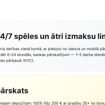
4/7 spēles un ātri izmaksu lim
ta derības vienā kontā, ar piekļuvi no datora un mobilā pār
ināti 0–24 stundās, bankas pārskaitījumi — 1–3 darba dien
tes pārbaudi (KYC).
pārskats
rmajam depozītam: 100% līdz 200 € ar prasību 35× no bonu