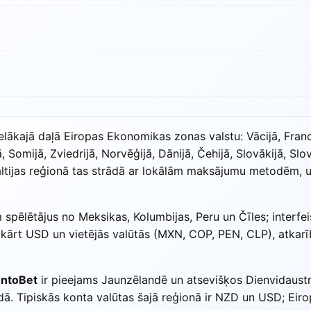
elākajā daļā Eiropas Ekonomikas zonas valstu: Vācijā, Francijā
jā, Somijā, Zviedrijā, Norvēģijā, Dānijā, Čehijā, Slovākijā, Slo
Baltijas reģionā tas strādā ar lokālām maksājumu metodēm, un
spēlētājus no Meksikas, Kolumbijas, Peru un Čīles; interfei
okārt USD un vietējās valūtās (MXN, COP, PEN, CLP), atka
ontoBet
ir pieejams Jaunzēlandē un atsevišķos Dienvidaustru
dā. Tipiskās konta valūtas šajā reģionā ir NZD un USD; Eiro