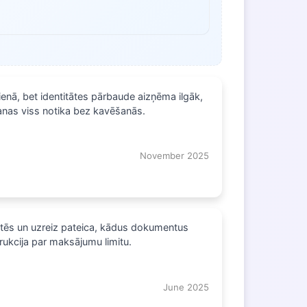
nā, bet identitātes pārbaude aizņēma ilgāk,
šanas viss notika bez kavēšanās.
November 2025
nūtēs un uzreiz pateica, kādus dokumentus
strukcija par maksājumu limitu.
June 2025