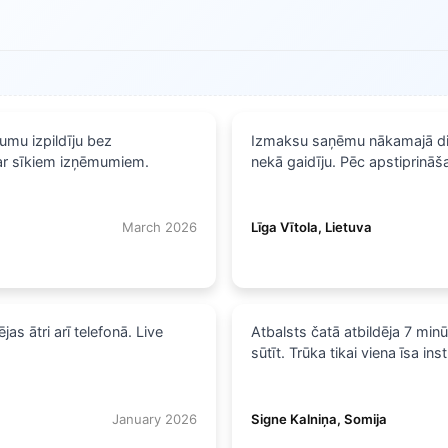
jumu izpildīju bez
Izmaksu saņēmu nākamajā die
s ar sīkiem izņēmumiem.
nekā gaidīju. Pēc apstiprinā
March 2026
Līga Vītola, Lietuva
as ātri arī telefonā. Live
Atbalsts čatā atbildēja 7 mi
sūtīt. Trūka tikai viena īsa in
January 2026
Signe Kalniņa, Somija