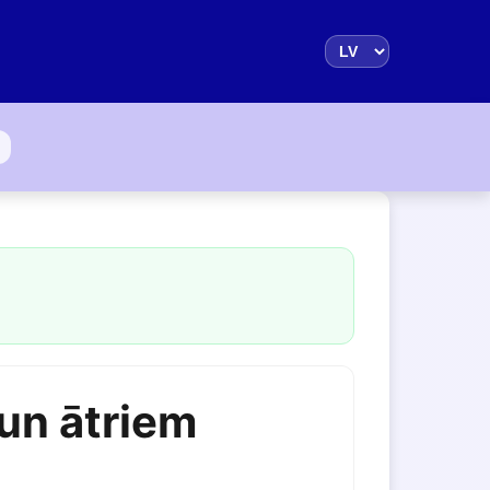
 un ātriem