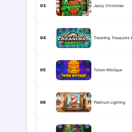
03
Jazzy Christmas
04
Traveling Treasures B
05
Totem Mistique
06
Platinum Lighting