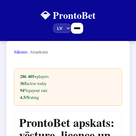
💎 ProntoBet
Sākums
Atsauksme
286 405+
players
365
active today
94%
payout rate
4.5/5
rating
ProntoBet apskats:
vēsture, licence un