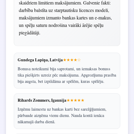
skaidriem limitiem maksājumiem. Galvenie fakti:
darbība balstīta uz starptautisku licences modeli,
maksājumiem izmanto bankas kartes un e-makus,
un spēļu saturu nodrošina vairāki ārējie spēļu
piegādātāji.
Gundega Lapiņa, Latvija
★★★★☆
Bonusa noteikumi bija saprotami, un iemaksas bonuss
tika piešķirts uzreiz pēc maksājuma. Apgrozījuma prasība
bija augsta, bet izpildāma ar spēlēm, kuras spēlēju.
Rihards Zommers, Igaunija
★★★★★
Izņēmu laimestu uz bankas karti bez sarežģījumiem,
pārbaude aizņēma vienu dienu. Nauda kontā ienāca
nākamajā darba dienā.