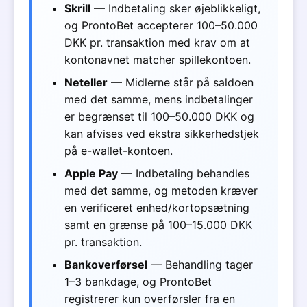
Skrill
— Indbetaling sker øjeblikkeligt,
og ProntoBet accepterer 100–50.000
DKK pr. transaktion med krav om at
kontonavnet matcher spillekontoen.
Neteller
— Midlerne står på saldoen
med det samme, mens indbetalinger
er begrænset til 100–50.000 DKK og
kan afvises ved ekstra sikkerhedstjek
på e-wallet-kontoen.
Apple Pay
— Indbetaling behandles
med det samme, og metoden kræver
en verificeret enhed/kortopsætning
samt en grænse på 100–15.000 DKK
pr. transaktion.
Bankoverførsel
— Behandling tager
1–3 bankdage, og ProntoBet
registrerer kun overførsler fra en