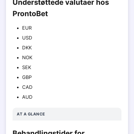
Understøttede valutaer hos
ProntoBet
EUR
USD
DKK
NOK
SEK
GBP
CAD
AUD
AT A GLANCE
Behandlingstider for