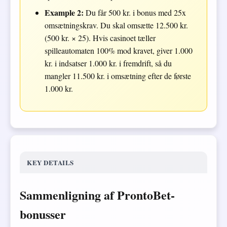
Example 2:
Du får 500 kr. i bonus med 25x
omsætningskrav. Du skal omsætte 12.500 kr.
(500 kr. × 25). Hvis casinoet tæller
spilleautomaten 100% mod kravet, giver 1.000
kr. i indsatser 1.000 kr. i fremdrift, så du
mangler 11.500 kr. i omsætning efter de første
1.000 kr.
KEY DETAILS
Sammenligning af ProntoBet-
bonusser