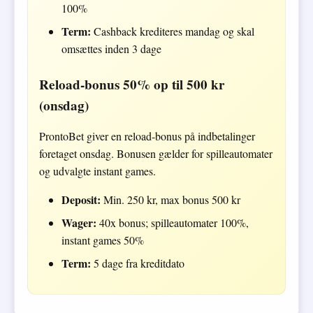
100%
Term:
Cashback krediteres mandag og skal
omsættes inden 3 dage
Reload-bonus 50% op til 500 kr
(onsdag)
ProntoBet giver en reload-bonus på indbetalinger
foretaget onsdag. Bonusen gælder for spilleautomater
og udvalgte instant games.
Deposit:
Min. 250 kr, max bonus 500 kr
Wager:
40x bonus; spilleautomater 100%,
instant games 50%
Term:
5 dage fra kreditdato