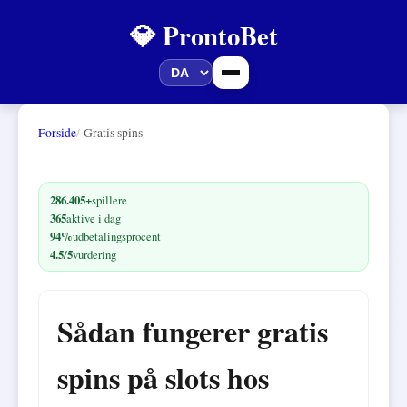
💎 ProntoBet
Forside
Gratis spins
286.405+
spillere
365
aktive i dag
94%
udbetalingsprocent
4.5/5
vurdering
Sådan fungerer gratis
spins på slots hos