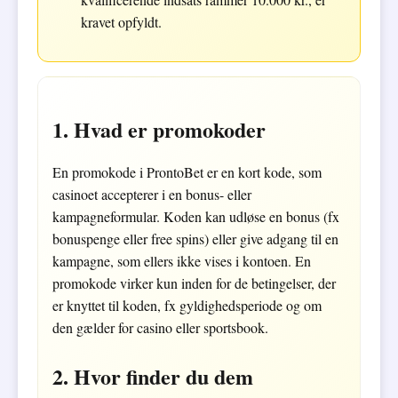
kravet opfyldt.
1. Hvad er promokoder
En promokode i ProntoBet er en kort kode, som
casinoet accepterer i en bonus- eller
kampagneformular. Koden kan udløse en bonus (fx
bonuspenge eller free spins) eller give adgang til en
kampagne, som ellers ikke vises i kontoen. En
promokode virker kun inden for de betingelser, der
er knyttet til koden, fx gyldighedsperiode og om
den gælder for casino eller sportsbook.
2. Hvor finder du dem