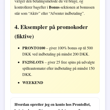
vælger den betalingsmetode du vil bruge, og
Bonus
kontrollerer bagefter i
-sektionen at bonussen
står som “Aktiv” eller “Afventer indbetaling”.
4. Eksempler på promokoder
(fiktive)
PRONTO100
– giver 100% bonus op til 500
DKK ved indbetaling på mindst 200 DKK.
FS25SLOTS
– giver 25 free spins på udvalgte
spilleautomater efter indbetaling på mindst 150
DKK.
WEEKEND
Hvordan opretter jeg en konto hos ProntoBet,