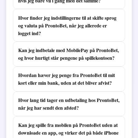
hvis jeg bare vil i gang med det samme?
Hvor finder jeg indstillingerne til at skifte sprog
og valuta på ProntoBet, når jeg allerede er
logget ind?
Kan jeg indbetale med MobilePay på ProntoBet,
og hvor hurtigt står pengene på spillekontoen?
Hvordan hæver jeg penge fra ProntoBet til mit
kort eller min bank, uden at det bliver afvist?
Hvor lang tid tager en udbetaling hos ProntoBet,
når jeg har sendt den afsted?
Kan jeg spille fra mobilen på ProntoBet uden at
downloade en app, og virker det på både iPhone