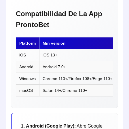
Compatibilidad De La App
ProntoBet
Platform
Min version
App 
iOS
iOS 13+
~92 
Android
Android 7.0+
~48 
Windows
Chrome 110+/Firefox 108+/Edge 110+
—
macOS
Safari 14+/Chrome 110+
—
Android (Google Play):
Abre Google