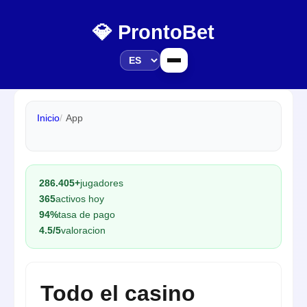
💎 ProntoBet
Inicio
App
286.405+
jugadores
365
activos hoy
94%
tasa de pago
4.5/5
valoracion
Todo el casino