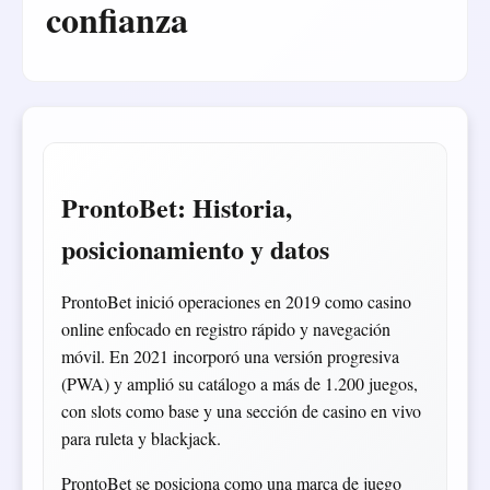
confianza
ProntoBet: Historia,
posicionamiento y datos
ProntoBet inició operaciones en 2019 como casino
online enfocado en registro rápido y navegación
móvil. En 2021 incorporó una versión progresiva
(PWA) y amplió su catálogo a más de 1.200 juegos,
con slots como base y una sección de casino en vivo
para ruleta y blackjack.
ProntoBet se posiciona como una marca de juego