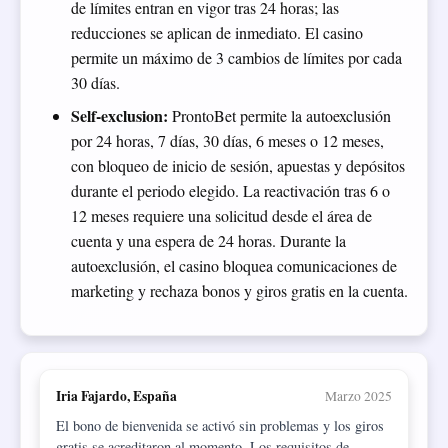
de límites entran en vigor tras 24 horas; las
reducciones se aplican de inmediato. El casino
permite un máximo de 3 cambios de límites por cada
30 días.
Self-exclusion:
ProntoBet permite la autoexclusión
por 24 horas, 7 días, 30 días, 6 meses o 12 meses,
con bloqueo de inicio de sesión, apuestas y depósitos
durante el periodo elegido. La reactivación tras 6 o
12 meses requiere una solicitud desde el área de
cuenta y una espera de 24 horas. Durante la
autoexclusión, el casino bloquea comunicaciones de
marketing y rechaza bonos y giros gratis en la cuenta.
Iria Fajardo, España
Marzo 2025
El bono de bienvenida se activó sin problemas y los giros
gratis se acreditaron al momento. Los requisitos de