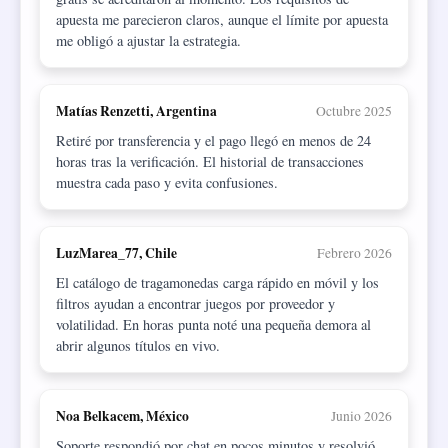
apuesta me parecieron claros, aunque el límite por apuesta
me obligó a ajustar la estrategia.
Matías Renzetti, Argentina
Octubre 2025
Retiré por transferencia y el pago llegó en menos de 24
horas tras la verificación. El historial de transacciones
muestra cada paso y evita confusiones.
LuzMarea_77, Chile
Febrero 2026
El catálogo de tragamonedas carga rápido en móvil y los
filtros ayudan a encontrar juegos por proveedor y
volatilidad. En horas punta noté una pequeña demora al
abrir algunos títulos en vivo.
Noa Belkacem, México
Junio 2026
Soporte respondió por chat en pocos minutos y resolvió