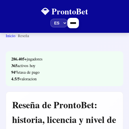
💎 ProntoBet
Inicio
Reseña
286.405+
jugadores
365
activos hoy
94%
tasa de pago
4.5/5
valoracion
Reseña de ProntoBet:
historia, licencia y nivel de