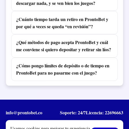
descargar nada, y se ven bien los juegos?
¿Cuánto tiempo tarda un retiro en ProntoBet y
por qué a veces se queda “en revisión”?
¿Qué métodos de pago acepta ProntoBet y cuál
me conviene si quiero depositar y retirar sin líos?
¿Cómo pongo límites de depósito o de tiempo en
ProntoBet para no pasarme con el juego?
info@prontobet.co
Soporte: 24/7
Licencia: 22696663
Juega con responsabilidad. Solo para mayores de 18 años.
Usamos cookies para mejorar tu experiencia