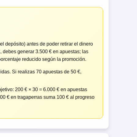
l depósito) antes de poder retirar el dinero
€, debes generar 3.500 € en apuestas; las
orcentaje reducido según la promoción.
das. Si realizas 70 apuestas de 50 €,
etivo: 200 € × 30 = 6.000 € en apuestas
100 € en tragaperras suma 100 € al progreso