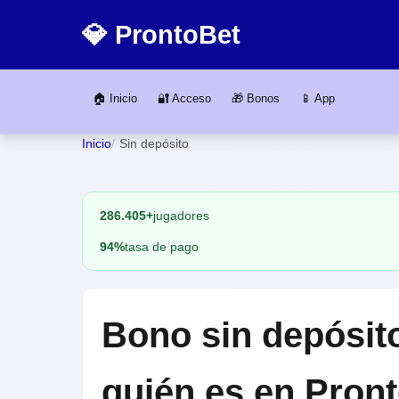
💎 ProntoBet
🏠 Inicio
🔐 Acceso
🎁 Bonos
📱 App
Inicio
Sin depósito
286.405+
jugadores
94%
tasa de pago
Bono sin depósito
quién es en Pron