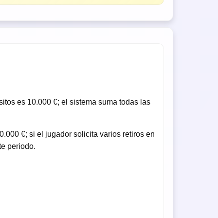
sitos es 10.000 €; el sistema suma todas las
.000 €; si el jugador solicita varios retiros en
te periodo.