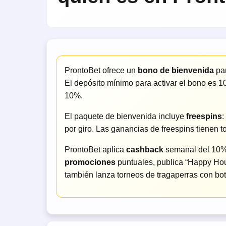
ProntoBet ofrece un
bono de bienvenida
par
El depósito mínimo para activar el bono es 10
10%.
El paquete de bienvenida incluye
freespins
:
por giro. Las ganancias de freespins tienen t
ProntoBet aplica
cashback
semanal del 10% s
promociones
puntuales, publica “Happy Hour
también lanza torneos de tragaperras con bo