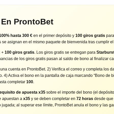
 En ProntoBet
100% hasta 300 €
en el primer depósito y
100 giros gratis
para
is se asignan en el mismo paquete de bienvenida tras cumplir e
€
+
100 giros gratis
. Los giros gratis se entregan para
Starburs
ancias de los giros gratis pasan al saldo de bono al finalizar c
una cuenta en ProntoBet. 2) Verifica el correo y completa los da
. 4) Activa el bono en la pantalla de caja marcando “Bono de bi
asta completar
100
.
requisito de apuesta x35
sobre el importe del bono (el depósit
se apuestan a
x35
y se deben completar en
72 horas
desde que s
o jugada; al superar ese límite, ProntoBet anula el bono y las 