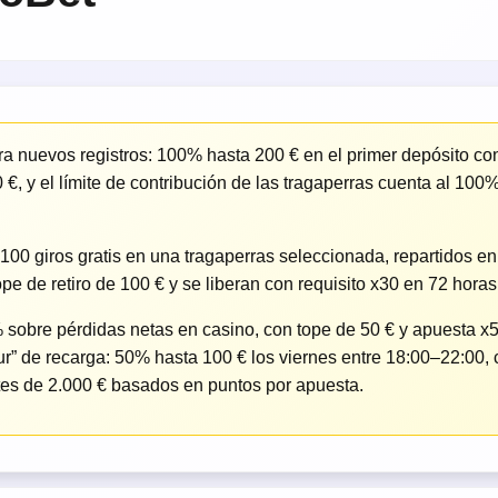
a nuevos registros: 100% hasta 200 € en el primer depósito con
 €, y el límite de contribución de las tragaperras cuenta al 100
 100 giros gratis en una tragaperras seleccionada, repartidos en 
ope de retiro de 100 € y se liberan con requisito x30 en 72 horas
obre pérdidas netas en casino, con tope de 50 € y apuesta x5 e
” de recarga: 50% hasta 100 € los viernes entre 18:00–22:00, c
tes de 2.000 € basados en puntos por apuesta.