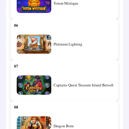
Totem Mistique
06
Platinum Lighting
07
Captains Quest Treasure Island Betsoft
08
Dragon Born