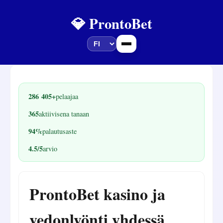
💎 ProntoBet
286 405+
pelaajaa
365
aktiivisena tanaan
94%
palautusaste
4.5/5
arvio
ProntoBet kasino ja
vedonlyönti yhdessä