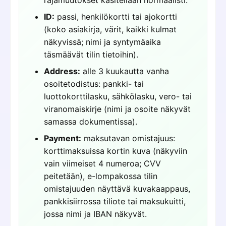
ID:
passi, henkilökortti tai ajokortti
(koko asiakirja, värit, kaikki kulmat
näkyvissä; nimi ja syntymäaika
täsmäävät tilin tietoihin).
Address:
alle 3 kuukautta vanha
osoitetodistus: pankki- tai
luottokorttilasku, sähkölasku, vero- tai
viranomaiskirje (nimi ja osoite näkyvät
samassa dokumentissa).
Payment:
maksutavan omistajuus:
korttimaksuissa kortin kuva (näkyviin
vain viimeiset 4 numeroa; CVV
peitetään), e-lompakossa tilin
omistajuuden näyttävä kuvakaappaus,
pankkisiirrossa tiliote tai maksukuitti,
jossa nimi ja IBAN näkyvät.