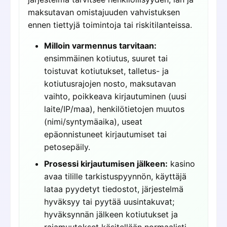
maksutavan omistajuuden vahvistuksen
ennen tiettyjä toimintoja tai riskitilanteissa.
Milloin varmennus tarvitaan:
ensimmäinen kotiutus, suuret tai
toistuvat kotiutukset, talletus- ja
kotiutusrajojen nosto, maksutavan
vaihto, poikkeava kirjautuminen (uusi
laite/IP/maa), henkilötietojen muutos
(nimi/syntymäaika), useat
epäonnistuneet kirjautumiset tai
petosepäily.
Prosessi kirjautumisen jälkeen:
kasino
avaa tilille tarkistuspyynnön, käyttäjä
lataa pyydetyt tiedostot, järjestelmä
hyväksyy tai pyytää uusintakuvat;
hyväksynnän jälkeen kotiutukset ja
rajamuutokset käsitellään normaalisti.