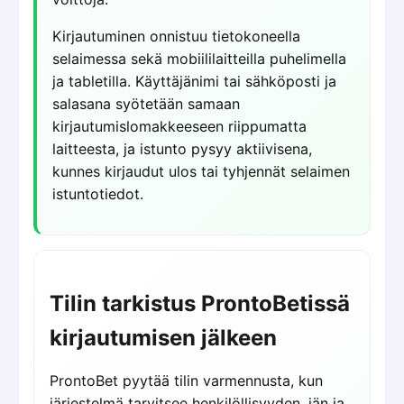
Kirjautuminen onnistuu tietokoneella
selaimessa sekä mobiililaitteilla puhelimella
ja tabletilla. Käyttäjänimi tai sähköposti ja
salasana syötetään samaan
kirjautumislomakkeeseen riippumatta
laitteesta, ja istunto pysyy aktiivisena,
kunnes kirjaudut ulos tai tyhjennät selaimen
istuntotiedot.
Tilin tarkistus ProntoBetissä
kirjautumisen jälkeen
ProntoBet pyytää tilin varmennusta, kun
järjestelmä tarvitsee henkilöllisyyden, iän ja