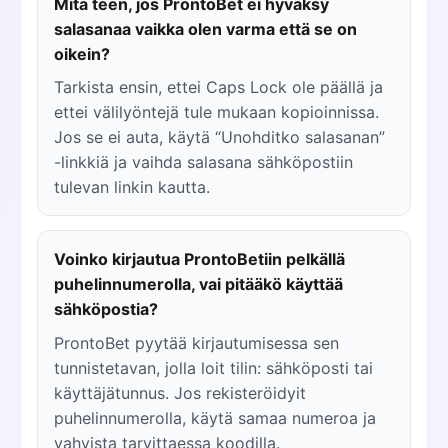
Mitä teen, jos ProntoBet ei hyväksy
salasanaa vaikka olen varma että se on
oikein?
Tarkista ensin, ettei Caps Lock ole päällä ja
ettei välilyöntejä tule mukaan kopioinnissa.
Jos se ei auta, käytä “Unohditko salasanan”
-linkkiä ja vaihda salasana sähköpostiin
tulevan linkin kautta.
Voinko kirjautua ProntoBetiin pelkällä
puhelinnumerolla, vai pitääkö käyttää
sähköpostia?
ProntoBet pyytää kirjautumisessa sen
tunnistetavan, jolla loit tilin: sähköposti tai
käyttäjätunnus. Jos rekisteröidyit
puhelinnumerolla, käytä samaa numeroa ja
vahvista tarvittaessa koodilla.