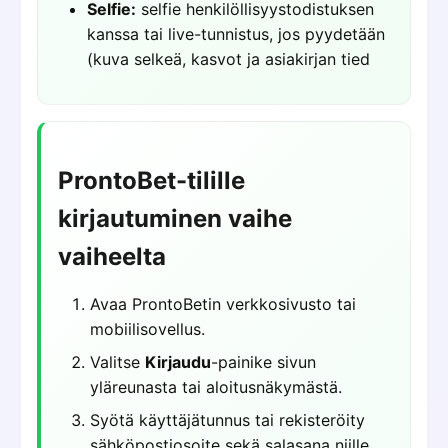
Selfie:
selfie henkilöllisyystodistuksen
kanssa tai live-tunnistus, jos pyydetään
(kuva selkeä, kasvot ja asiakirjan tied
ProntoBet-tilille
kirjautuminen vaihe
vaiheelta
Avaa ProntoBetin verkkosivusto tai
mobiilisovellus.
Valitse
Kirjaudu
-painike sivun
yläreunasta tai aloitusnäkymästä.
Syötä käyttäjätunnus tai rekisteröity
sähköpostiosoite sekä salasana niille