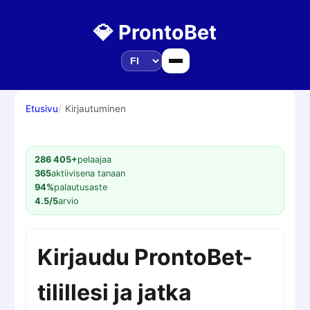
💎 ProntoBet
Etusivu
Kirjautuminen
286 405+
pelaajaa
365
aktiivisena tanaan
94%
palautusaste
4.5/5
arvio
Kirjaudu ProntoBet-
tilillesi ja jatka