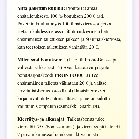
Mitä pakettiin kuuluu:
ProntoBet antaa
ensitalletuksesta 100 % bonuksen 200 € asti.
Pakettiin kuuluu myös 100 ilmaiskierrosta, jotka
jaetaan kahdessa erässä: 50 ilmaiskierrosta heti
ensimmäisen talletuksen jälkeen ja 50 ilmaiskierrosta,
kun teet toisen talletuksen vähintään 20 €.
Miten saat bonuksen:
1) Luo tili ProntoBetissä ja
vahvista sähköposti. 2) Avaa kassasivu ja syötä
PRONTO100
bonustarjouskoodi
. 3) Tee
ensimmäinen talletus vähintään 20 € ja valitse
tervetuliaisbonus kassalla. 4) Ilmaiskierrokset
kirjautuvat tilille automaattisesti ja ne on sidottu
valittuun slottipeliin (esimerkki: Starburst).
Kierrätys- ja aikarajat:
Talletusbonus tulee
kierrättää 35x (bonussumma), ja kierrätys pitää tehdä
7 päivän kuluessa bonuksen aktivoinnista.