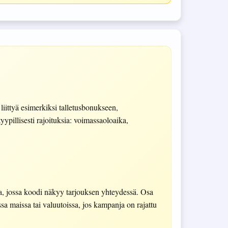
ittyä esimerkiksi talletusbonukseen,
yypillisesti rajoituksia: voimassaoloaika,
a, jossa koodi näkyy tarjouksen yhteydessä. Osa
ssa maissa tai valuutoissa, jos kampanja on rajattu