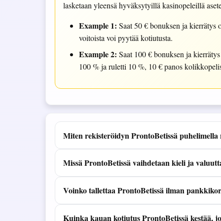
lasketaan yleensä hyväksytyillä kasinopeleillä asetet
Example 1:
Saat 50 € bonuksen ja kierrätys o
voitoista voi pyytää kotiutusta.
Example 2:
Saat 100 € bonuksen ja kierrätys o
100 % ja ruletti 10 %, 10 € panos kolikkopelis
Miten rekisteröidyn ProntoBetissä puhelimella n
Missä ProntoBetissä vaihdetaan kieli ja valuutt
Voinko tallettaa ProntoBetissä ilman pankkiko
Kuinka kauan kotiutus ProntoBetissä kestää, jo