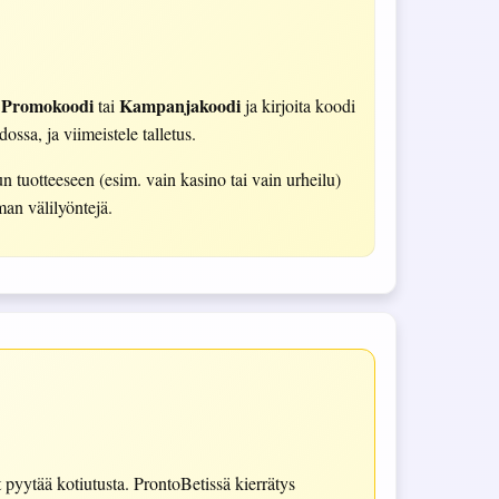
Promokoodi
Kampanjakoodi
ä
tai
ja kirjoita koodi
ossa, ja viimeistele talletus.
n tuotteeseen (esim. vain kasino tai vain urheilu)
man välilyöntejä.
t pyytää kotiutusta. ProntoBetissä kierrätys