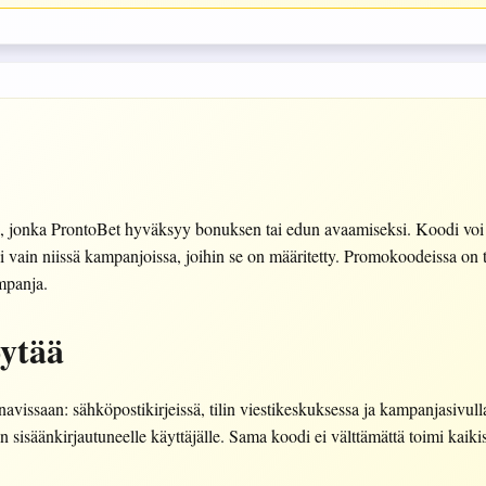
t
, jonka ProntoBet hyväksyy bonuksen tai edun avaamiseksi. Koodi voi li
mii vain niissä kampanjoissa, joihin se on määritetty. Promokoodeissa on t
ampanja.
ytää
issaan: sähköpostikirjeissä, tilin viestikeskuksessa ja kampanjasivull
 sisäänkirjautuneelle käyttäjälle. Sama koodi ei välttämättä toimi kaiki