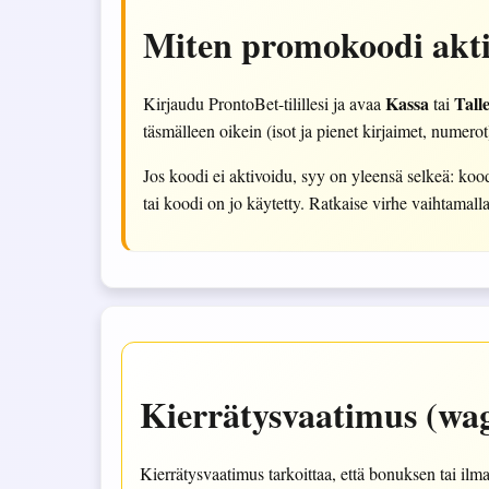
Miten promokoodi akt
Kassa
Tall
Kirjaudu ProntoBet-tilillesi ja avaa
tai
täsmälleen oikein (isot ja pienet kirjaimet, numer
Jos koodi ei aktivoidu, syy on yleensä selkeä: kood
tai koodi on jo käytetty. Ratkaise virhe vaihtamal
Kierrätysvaatimus (wag
Kierrätysvaatimus tarkoittaa, että bonuksen tai ilm