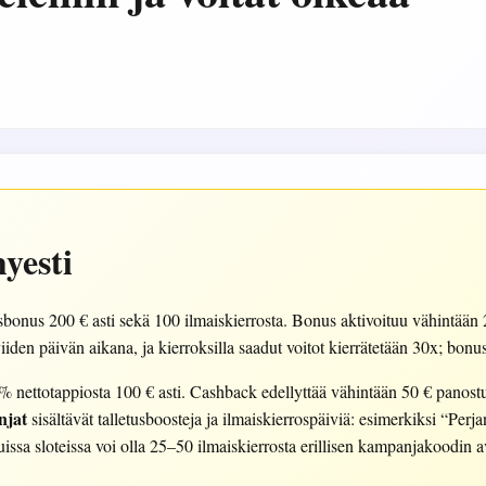
yesti
onus 200 € asti sekä 100 ilmaiskierrosta. Bonus aktivoituu vähintään 20
viiden päivän aikana, ja kierroksilla saadut voitot kierrätetään 30x; bon
 % nettotappiosta 100 € asti. Cashback edellyttää vähintään 50 € panostu
jat
sisältävät talletusboosteja ja ilmaiskierrospäiviä: esimerkiksi “Per
tuissa sloteissa voi olla 25–50 ilmaiskierrosta erillisen kampanjakoodin a