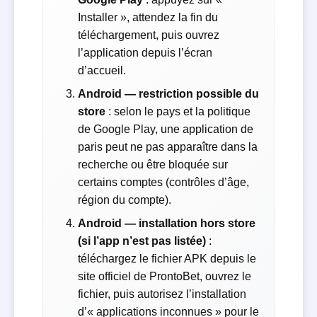
Installer », attendez la fin du
téléchargement, puis ouvrez
l’application depuis l’écran
d’accueil.
Android — restriction possible du
store
: selon le pays et la politique
de Google Play, une application de
paris peut ne pas apparaître dans la
recherche ou être bloquée sur
certains comptes (contrôles d’âge,
région du compte).
Android — installation hors store
(si l’app n’est pas listée)
:
téléchargez le fichier APK depuis le
site officiel de ProntoBet, ouvrez le
fichier, puis autorisez l’installation
d’« applications inconnues » pour le