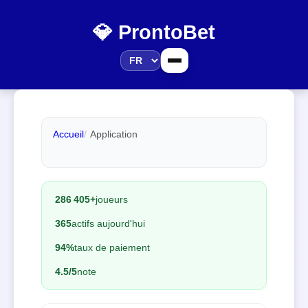
💎 ProntoBet
Accueil
Application
286 405+
joueurs
365
actifs aujourd'hui
94%
taux de paiement
4.5/5
note