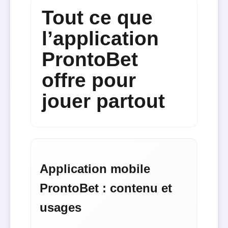
Tout ce que
l’application
ProntoBet
offre pour
jouer partout
Application mobile
ProntoBet : contenu et
usages