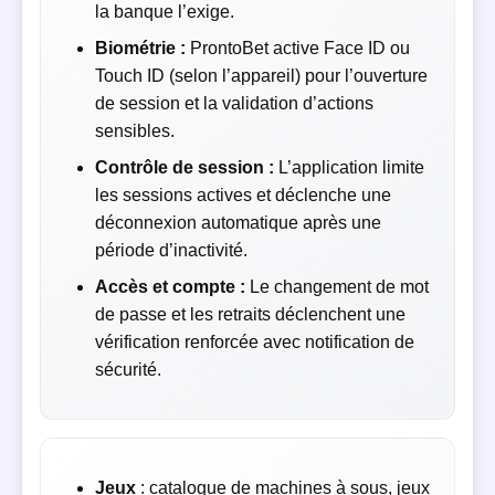
la banque l’exige.
Biométrie :
ProntoBet active Face ID ou
Touch ID (selon l’appareil) pour l’ouverture
de session et la validation d’actions
sensibles.
Contrôle de session :
L’application limite
les sessions actives et déclenche une
déconnexion automatique après une
période d’inactivité.
Accès et compte :
Le changement de mot
de passe et les retraits déclenchent une
vérification renforcée avec notification de
sécurité.
Jeux
: catalogue de machines à sous, jeux