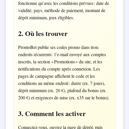
fonctionne qu’avec les conditions prévues : date de
validité, pays, méthode de paiement, montant de
dépôt minimum, jeux éligibles.
2. Où les trouver
ProntoBet publie ses codes promo dans trois
endroits récurrents : l’e-mail envoyé aux comptes
inscrits, la section « Promotions » du site, et les
notifications du compte après connexion. Les
pages de campagne affichent le code et les
conditions au même endroit : durée (ex. 7 jours),
dépôt minimum (ex. 20 €), plafond du bonus (ex.
200 €) et exigences de mise (ex. x35 sur le bonus).
3. Comment les activer
Connectez-vous, ouvrez la page de dépôt, puis