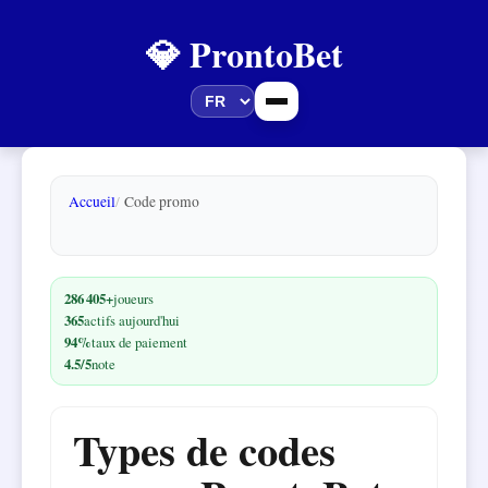
💎 ProntoBet
Accueil
Code promo
286 405+
joueurs
365
actifs aujourd'hui
94%
taux de paiement
4.5/5
note
Types de codes