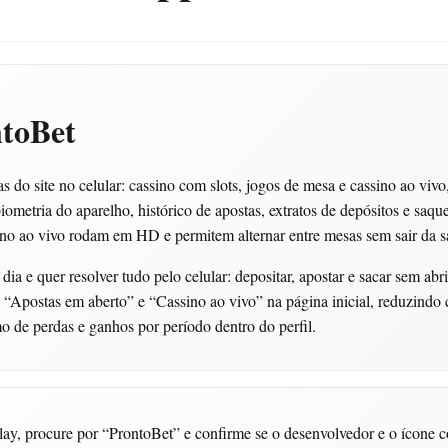
ntoBet
 do site no celular: cassino com slots, jogos de mesa e cassino ao vivo
iometria do aparelho, histórico de apostas, extratos de depósitos e saque
ino ao vivo rodam em HD e permitem alternar entre mesas sem sair da s
dia e quer resolver tudo pelo celular: depositar, apostar e sacar sem ab
 “Apostas em aberto” e “Cassino ao vivo” na página inicial, reduzindo 
mo de perdas e ganhos por período dentro do perfil.
y, procure por “ProntoBet” e confirme se o desenvolvedor e o ícone c