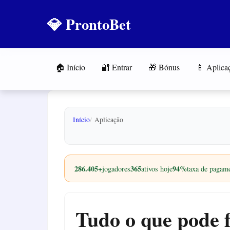
💎 ProntoBet
🏠 Início
🔐 Entrar
🎁 Bónus
📱 Aplica
Início
Aplicação
286.405+
365
94%
jogadores
ativos hoje
taxa de pagam
Tudo o que pode 