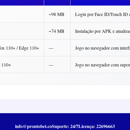
~98 MB
Login por Face ID/Touch ID e
~74 MB
Instalação por APK e atualiza
fox 110+ / Edge 110+
—
Jogo no navegador com interfa
e 110+
—
Jogo no navegador com suport
info@prontobet.co
Suporte: 24/7
Licença: 22696663