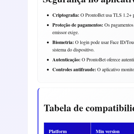
Criptografia:
O ProntoBet usa TLS 1.2+ par
Proteção de pagamentos:
Os pagamentos p
emissor exige.
Biometria:
O login pode usar Face ID/Touc
sistema do dispositivo.
Autenticação:
O ProntoBet oferece autenti
Controles antifraude:
O aplicativo monitor
Tabela de compatibili
Platform
Min version