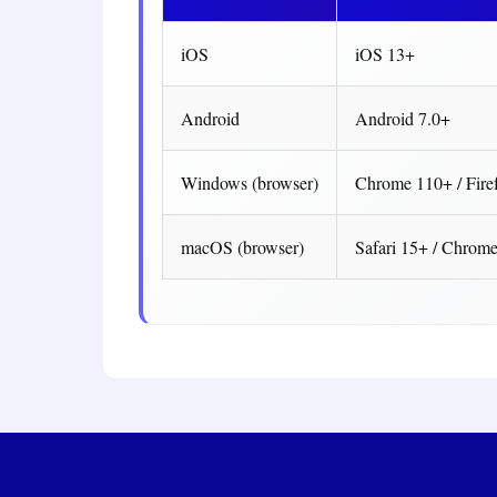
iOS
iOS 13+
Android
Android 7.0+
Windows (browser)
Chrome 110+ / Fire
macOS (browser)
Safari 15+ / Chrom