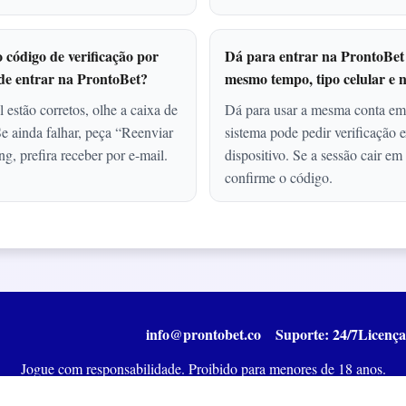
 código de verificação por
Dá para entrar na ProntoBet
de entrar na ProntoBet?
mesmo tempo, tipo celular e 
 estão corretos, olhe a caixa de
Dá para usar a mesma conta em
Se ainda falhar, peça “Reenviar
sistema pode pedir verificação 
ng, prefira receber por e-mail.
dispositivo. Se a sessão cair em
confirme o código.
info@prontobet.co
Suporte: 24/7
Licença
Jogue com responsabilidade. Proibido para menores de 18 anos.
© 2015 -
2026
ProntoBet.