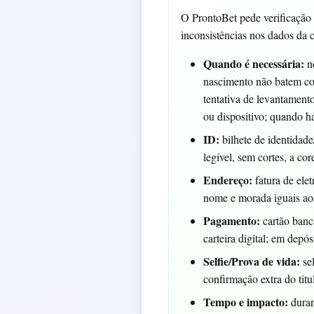
O ProntoBet pede verificação 
inconsistências nos dados da 
Quando é necessária:
no
nascimento não batem co
tentativa de levantamen
ou dispositivo; quando há
ID:
bilhete de identidade
legível, sem cortes, a c
Endereço:
fatura de elet
nome e morada iguais aos
Pagamento:
cartão bancá
carteira digital; em depó
Selfie/Prova de vida:
sel
confirmação extra do titul
Tempo e impacto:
duran