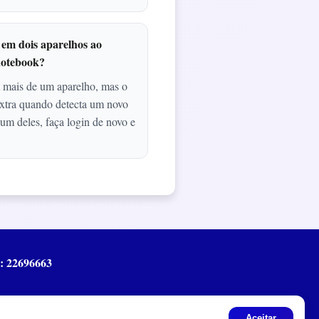
 em dois aparelhos ao
notebook?
 mais de um aparelho, mas o
extra quando detecta um novo
 um deles, faça login de novo e
: 22696663
Aceitar