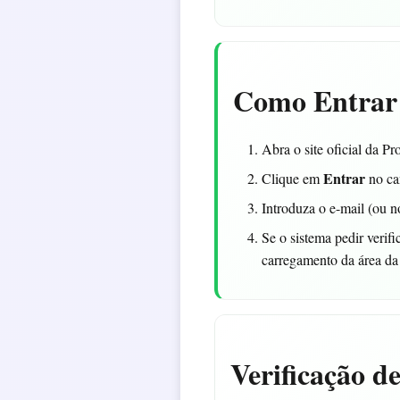
Como Entrar
Abra o site oficial da P
Entrar
Clique em
no can
Introduza o e-mail (ou n
Se o sistema pedir veri
carregamento da área da
Verificação d