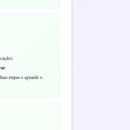
icação).
rar
.
duas etapas e aguarde o