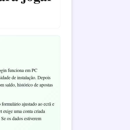
login funciona em PC
dade de instalação. Depois
om saldo, histórico de apostas
 formulário ajustado ao ecrã e
et exige uma conta criada
. Se os dados estiverem