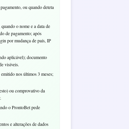
e pagamento, ou quando deteta
; quando o nome e a data de
odo de pagamento; após
gin por mudança de país, IP
ando aplicável); documento
e visíveis.
; emitido nos últimos 3 meses;
resto) ou comprovativo da
.
uando o ProntoBet pede
entos e alterações de dados