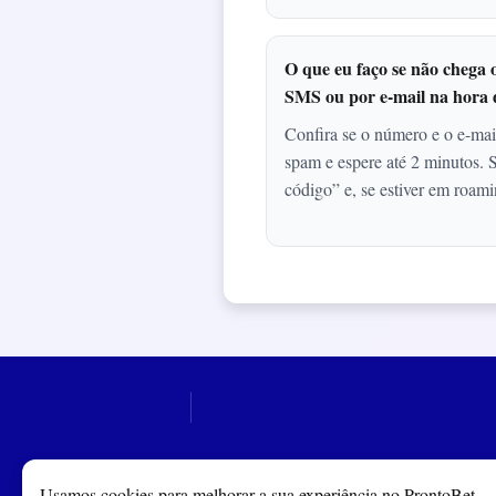
O que eu faço se não chega o
SMS ou por e-mail na hora 
Confira se o número e o e-mail
spam e espere até 2 minutos. 
código” e, se estiver em roami
Usamos cookies para melhorar a sua experiência no ProntoBet.