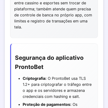
entre cassino e esportes sem trocar de
plataforma; também atende quem precisa
de controle de banca no próprio app, com
limites e registro de transações em uma
tela.
Segurança do aplicativo
ProntoBet
Criptografia:
O ProntoBet usa TLS
1.2+ para criptografar o tráfego entre
o app e os servidores e armazena
credenciais com hashing e salt.
Proteção de pagamentos:
Os