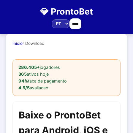
💎 ProntoBet
Início
Download
286.405+
jogadores
365
ativos hoje
94%
taxa de pagamento
4.5/5
avaliacao
Baixe o ProntoBet
para Android, iOS e