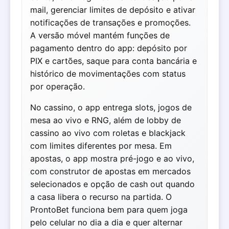
mail, gerenciar limites de depósito e ativar
notificações de transações e promoções.
A versão móvel mantém funções de
pagamento dentro do app: depósito por
PIX e cartões, saque para conta bancária e
histórico de movimentações com status
por operação.
No cassino, o app entrega slots, jogos de
mesa ao vivo e RNG, além de lobby de
cassino ao vivo com roletas e blackjack
com limites diferentes por mesa. Em
apostas, o app mostra pré-jogo e ao vivo,
com construtor de apostas em mercados
selecionados e opção de cash out quando
a casa libera o recurso na partida. O
ProntoBet funciona bem para quem joga
pelo celular no dia a dia e quer alternar