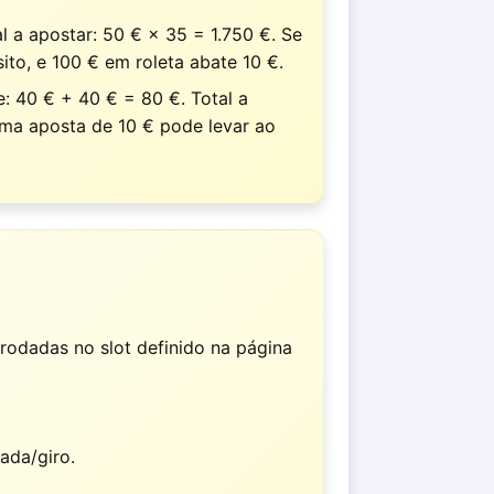
 a apostar: 50 € × 35 = 1.750 €. Se
ito, e 100 € em roleta abate 10 €.
: 40 € + 40 € = 80 €. Total a
 uma aposta de 10 € pode levar ao
rodadas no slot definido na página
ada/giro.