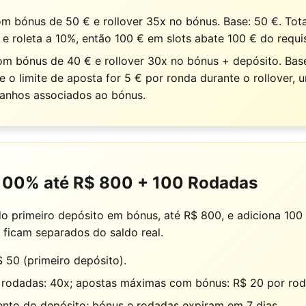
 bónus de 50 € e rollover 35x no bónus. Base: 50 €. Total
 e roleta a 10%, então 100 € em slots abate 100 € do requis
m bónus de 40 € e rollover 30x no bónus + depósito. Base
e o limite de aposta for 5 € por ronda durante o rollover,
anhos associados ao bónus.
100% até R$ 800 + 100 Rodadas
o primeiro depósito em bónus, até R$ 800, e adiciona 100 
ficam separados do saldo real.
50 (primeiro depósito).
 rodadas: 40x; apostas máximas com bónus: R$ 20 por rod
nto do depósito; bónus e rodadas expiram em 7 dias.