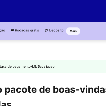
ação
🎟️ Rodadas grátis
💳 Depósito
Mais
taxa de pagamento
4.5/5
avaliacao
 pacote de boas-vinda
das