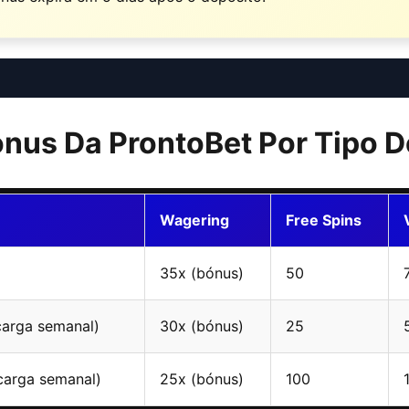
us Da ProntoBet Por Tipo D
Wagering
Free Spins
35x (bónus)
50
carga semanal)
30x (bónus)
25
carga semanal)
25x (bónus)
100