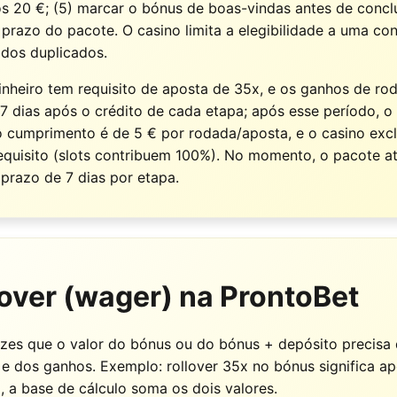
 20 €; (5) marcar o bónus de boas-vindas antes de conclu
prazo do pacote. O casino limita a elegibilidade a uma cont
ados duplicados.
heiro tem requisito de aposta de 35x, e os ganhos de rod
e 7 dias após o crédito de cada etapa; após esse período,
 cumprimento é de 5 € por rodada/aposta, e o casino exc
requisito (slots contribuem 100%). No momento, o pacote 
prazo de 7 dias por etapa.
over (wager) na ProntoBet
ezes que o valor do bónus ou do bónus + depósito precisa 
e dos ganhos. Exemplo: rollover 35x no bónus significa ap
, a base de cálculo soma os dois valores.