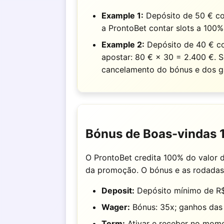
Example 1:
Depósito de 50 € com
a ProntoBet contar slots a 100%
Example 2:
Depósito de 40 € co
apostar: 80 € × 30 = 2.400 €. S
cancelamento do bónus e dos g
Bónus de Boas-vindas 
O ProntoBet credita 100% do valor d
da promoção. O bónus e as rodadas 
Deposit:
Depósito mínimo de R$ 
Wager:
Bónus: 35x; ganhos das
Term:
Ativar e receber no mome