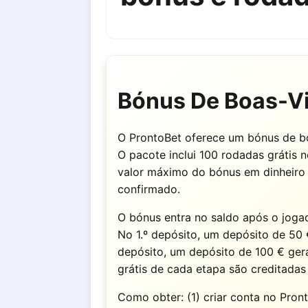
Bónus De Boas-Vi
O ProntoBet oferece um bónus de bo
O pacote inclui 100 rodadas grátis n
valor máximo do bónus em dinheiro 
confirmado.
O bónus entra no saldo após o joga
No 1.º depósito, um depósito de 50
depósito, um depósito de 100 € ger
grátis de cada etapa são creditada
Como obter: (1) criar conta no Pront