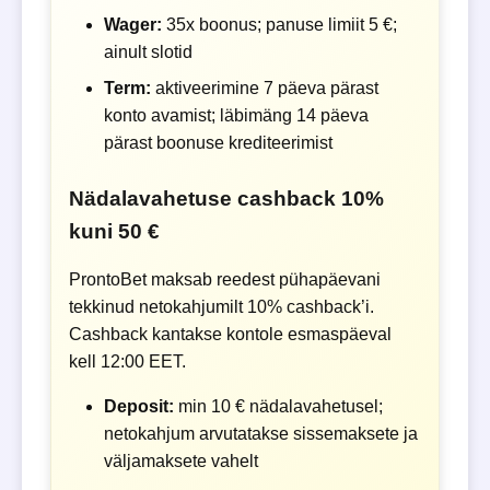
Wager:
35x boonus; panuse limiit 5 €;
ainult slotid
Term:
aktiveerimine 7 päeva pärast
konto avamist; läbimäng 14 päeva
pärast boonuse krediteerimist
Nädalavahetuse cashback 10%
kuni 50 €
ProntoBet maksab reedest pühapäevani
tekkinud netokahjumilt 10% cashback’i.
Cashback kantakse kontole esmaspäeval
kell 12:00 EET.
Deposit:
min 10 € nädalavahetusel;
netokahjum arvutatakse sissemaksete ja
väljamaksete vahelt