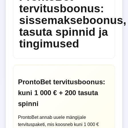
tervitusboonus:
sissemakseboonus,
tasuta spinnid ja
tingimused
ProntoBet tervitusboonus:
kuni 1 000 € + 200 tasuta
spinni
ProntoBet annab uuele mängijale
tervituspaketi, mis koosneb kuni 1 000 €