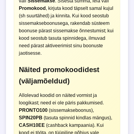
vali
Sissemakse
. Sisesta summa, leia väli
Promokood
, kirjuta kood täpselt samal kujul
(sh suurtähed) ja kinnita. Kui kood seostub
sissemakseboonusega, rakendab süsteem
boonuse pärast sissemakse õnnestumist; kui
kood seostub tasuta spinnidega, ilmuvad
need pärast aktiveerimist sinu boonuste
jaotisesse.
Näited promokoodidest
(väljamõeldud)
Allolevad koodid on näited vormist ja
loogikast; need ei ole päris pakkumised.
PRONTO100
(sissemakseboonus),
SPIN20PB
(tasuta spinnid kindlas mängus),
CASH10EE
(cashback kampaania). Kui
kood ei tööta, on tüüpiline põhjus vale