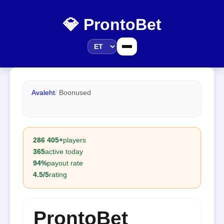
💎 ProntoBet
Avaleht
Boonused
286 405+
players
365
active today
94%
payout rate
4.5/5
rating
ProntoBet