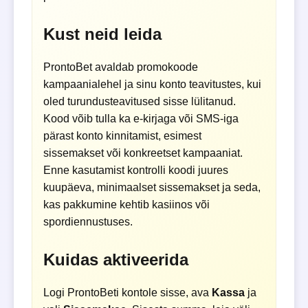
Kust neid leida
ProntoBet avaldab promokoode
kampaanialehel ja sinu konto teavitustes, kui
oled turundusteavitused sisse lülitanud.
Kood võib tulla ka e-kirjaga või SMS-iga
pärast konto kinnitamist, esimest
sissemakset või konkreetset kampaaniat.
Enne kasutamist kontrolli koodi juures
kuupäeva, minimaalset sissemakset ja seda,
kas pakkumine kehtib kasiinos või
spordiennustuses.
Kuidas aktiveerida
Logi ProntoBeti kontole sisse, ava
Kassa
ja