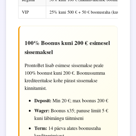
VIP
25% kuni 500 € + 50 € boonusraha (kuu reload)
100% Boonus kuni 200 € esimesel
sissemaksel
ProntoBet lisab esimese sissemakse peale
100% boonust kuni 200 €. Boonussumma
krediteeritakse kohe pärast sissemakse
kinnitamist.
Deposit:
Min 20 €; max boonus 200 €
Wager:
Boonus x35; panuse limiit 5 €
kuni läbimängu täitmiseni
Term:
14 päeva alates boonusraha
krediteerimisest