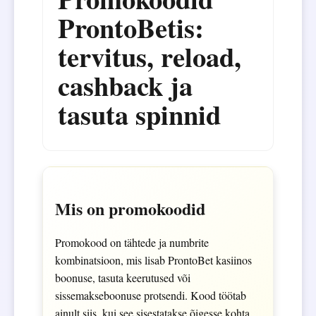
ProntoBetis:
tervitus, reload,
cashback ja
tasuta spinnid
Mis on promokoodid
Promokood on tähtede ja numbrite
kombinatsioon, mis lisab ProntoBet kasiinos
boonuse, tasuta keerutused või
sissemakseboonuse protsendi. Kood töötab
ainult siis, kui see sisestatakse õigesse kohta