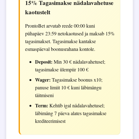
15% Tagasimakse nädalavahetuse
kaotustelt
ProntoBet arvutab reede 00:00 kuni
pühapäev 23:59 netokaotused ja maksab 15%
tagasimakset. Tagasimakse kantakse
esmaspäeval boonusrahana kontole.
Deposit:
Min 30 € nädalavahetusel;
tagasimakse ülempiir 100 €
Wager:
Tagasimakse boonus x10;
panuse limiit 10 € kuni läbimängu
täitmiseni
Term:
Kehtib igal nädalavahetusel;
läbimäng 7 päeva alates tagasimakse
krediteerimisest