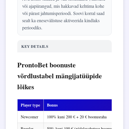
või ajapiirangud, mis hakkavad kehtima kohe
või pärast jahtumisperioodi. Soovi korral saad
sealt ka enesevälistuse aktiveerida kindlaks
perioodiks.
KEY DETAILS
ProntoBet boonuste
võrdlustabel mängijatüüpide
lõikes
Player type
Bonus
Newcomer
100% kuni 200 € + 20 € boonusraha
Regular
50% kuni 100 € (nädalavahetuse boonus)