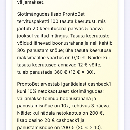
väljamakset.
Slotimängudes lisab ProntoBet
tervituspaketti 100 tasuta keerutust, mis
jaotub 20 keerutusena päevas 5 päeva
jooksul valitud mängus. Tasuta keerutuste
võidud lähevad boonusrahana ja neil kehtib
30x panustamisnõue; ühe tasuta keerutuse
maksimaalne väärtus on 0,10 €. Näide: kui
tasuta keerutused annavad 12 € võite,
tuleb panustada 360 € (12 € × 30).
ProntoBet arvestab iganädalast cashback’i
kuni 10% netokaotusest slotimängudes;
väljamakse toimub boonusrahana ja
panustamisnõue on 10x, kehtivus 3 päeva.
Näide: kui nädala netokaotus on 200 €,
lisab casino 20 € cashback’i ja
panustamisnõue on 200 € (20 € × 10).