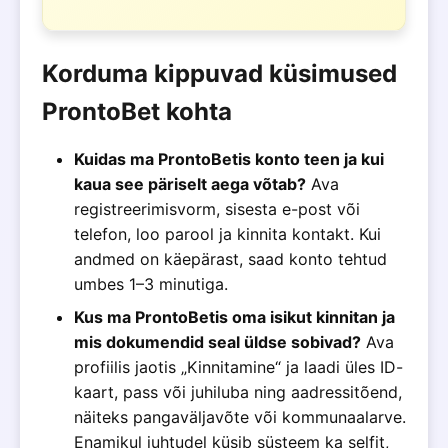
Korduma kippuvad küsimused
ProntoBet kohta
Kuidas ma ProntoBetis konto teen ja kui
kaua see päriselt aega võtab?
Ava
registreerimisvorm, sisesta e-post või
telefon, loo parool ja kinnita kontakt. Kui
andmed on käepärast, saad konto tehtud
umbes 1–3 minutiga.
Kus ma ProntoBetis oma isikut kinnitan ja
mis dokumendid seal üldse sobivad?
Ava
profiilis jaotis „Kinnitamine“ ja laadi üles ID-
kaart, pass või juhiluba ning aadressitõend,
näiteks pangaväljavõte või kommunaalarve.
Enamikul juhtudel küsib süsteem ka selfit,