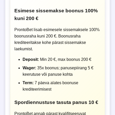
Esimese sissemakse boonus 100%
kuni 200 €
ProntoBet lisab esimesele sissemaksele 100%
boonusraha kuni 200 €. Boonusraha
krediteeritakse kohe pärast sissemakse
laekumist.
Deposit:
Min 20 €, max boonus 200 €
Wager:
35x boonus; panusepiirang 5 €
keerutuse või panuse kohta
Term:
7 päeva alates boonuse
krediteerimisest
Spordiennustuse tasuta panus 10 €
ProntoBet annab pärast kvalifitseeruvat