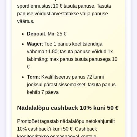
spordiennustust 10 € tasuta panuse. Tasuta
panuse võidust arvestatakse välja panuse
väärtus.
Deposit:
Min 25 €
Wager:
Tee 1 panus koefitsiendiga
vähemalt 1.80; tasuta panuse võidud 1x
läbimäng; max panus tasuta panusega 10
€
Term:
Kvalifitseeruv panus 72 tunni
jooksul pärast sissemakset; tasuta panus
kehtib 7 päeva
Nädalalõpu cashback 10% kuni 50 €
ProntoBet tagastab nädalalõpu netokahjumilt
10% cashback’i kuni 50 €. Cashback
krediteeritakse esmaspäeval kontole