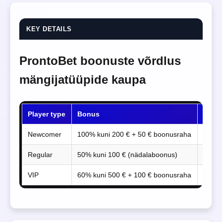
KEY DETAILS
ProntoBet boonuste võrdlus
mängijatüüpide kaupa
Player type
Bonus
Wage
Newcomer
100% kuni 200 € + 50 € boonusraha
35x b
Regular
50% kuni 100 € (nädalaboonus)
30x b
VIP
60% kuni 500 € + 100 € boonusraha
25x b