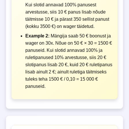
Kui slotid annavad 100% panusest
arvestusse, siis 10 € panus lisab nõude
täitmisse 10 € ja pärast 350 sellist panust
(kokku 3500 €) on wager täidetud.
Example 2:
Mängija saab 50 € boonust ja
wager on 30x. Nõue on 50 € × 30 = 1500 €
panuseid. Kui slotid annavad 100% ja
ruletipanused 10% arvestusse, siis 20 €
slotipanus lisab 20 €, kuid 20 € ruletipanus
lisab ainult 2 €; ainult ruletiga täitmiseks
tuleks teha 1500 € / 0,10 = 15 000 €
panuseid.